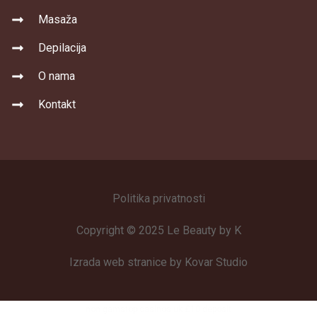
Masaža
Depilacija
O nama
Kontakt
Politika privatnosti
Copyright © 2025 Le Beauty by K
Izrada web stranice by Kovar Studio
non gamstop casinos uk £10 deposit