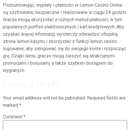
Podsumowując, wypłaty i płatności w Lemon Casino Online
są szyfrowane, bezpieczne i realizowane w ciągu 24 godzin.
Gracze mogą skorzystać z różnych metod płatności, w tym
popularnych portfeli elektronicznych i kart kredytowych. Aby
uzyskać więcej informacji, wystarczy odwiedzić oficjalną
stronę lemon kasyno i skorzystać z funkcji lemon casino
logowanie, aby zalogować się do swojego konta i rozpocząć
grę. Dzięki temu, gracze mogą cieszyć się atrakcyjnymi
promocjami i bonusami, a także szybkim dostępem do
wygranych.
Leave a Reply
Your email address will not be published.
Required fields are
marked
*
Comment
*