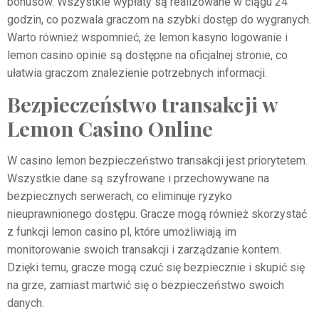
bonusów. Wszystkie wypłaty są realizowane w ciągu 24
godzin, co pozwala graczom na szybki dostęp do wygranych.
Warto również wspomnieć, że lemon kasyno logowanie i
lemon casino opinie są dostępne na oficjalnej stronie, co
ułatwia graczom znalezienie potrzebnych informacji.
Bezpieczeństwo transakcji w
Lemon Casino Online
W casino lemon bezpieczeństwo transakcji jest priorytetem.
Wszystkie dane są szyfrowane i przechowywane na
bezpiecznych serwerach, co eliminuje ryzyko
nieuprawnionego dostępu. Gracze mogą również skorzystać
z funkcji lemon casino pl, które umożliwiają im
monitorowanie swoich transakcji i zarządzanie kontem.
Dzięki temu, gracze mogą czuć się bezpiecznie i skupić się
na grze, zamiast martwić się o bezpieczeństwo swoich
danych.