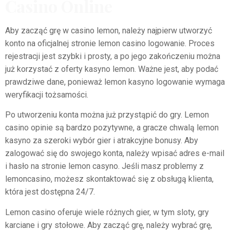
Casino Online
Aby zacząć grę w casino lemon, należy najpierw utworzyć
konto na oficjalnej stronie lemon casino logowanie. Proces
rejestracji jest szybki i prosty, a po jego zakończeniu można
już korzystać z oferty kasyno lemon. Ważne jest, aby podać
prawdziwe dane, ponieważ lemon kasyno logowanie wymaga
weryfikacji tożsamości.
Po utworzeniu konta można już przystąpić do gry. Lemon
casino opinie są bardzo pozytywne, a gracze chwalą lemon
kasyno za szeroki wybór gier i atrakcyjne bonusy. Aby
zalogować się do swojego konta, należy wpisać adres e-mail
i hasło na stronie lemon casyno. Jeśli masz problemy z
lemoncasino, możesz skontaktować się z obsługą klienta,
która jest dostępna 24/7.
Lemon casino oferuje wiele różnych gier, w tym sloty, gry
karciane i gry stołowe. Aby zacząć grę, należy wybrać grę,