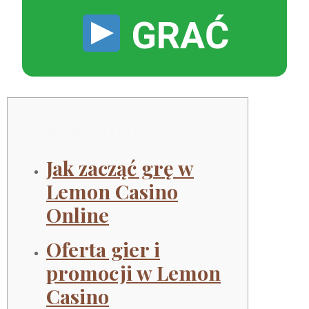
GRAĆ
Содержимое
Jak zacząć grę w
Lemon Casino
Online
Oferta gier i
promocji w Lemon
Casino