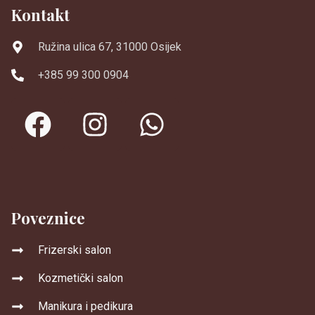
Kontakt
Ružina ulica 67, 31000 Osijek
+385 99 300 0904
Poveznice
Frizerski salon
Kozmetički salon
Manikura i pedikura