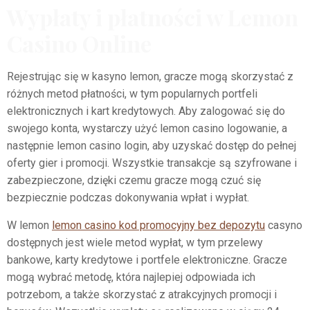
Wypłaty i płatności w Lemon
Casino Online
Rejestrując się w kasyno lemon, gracze mogą skorzystać z
różnych metod płatności, w tym popularnych portfeli
elektronicznych i kart kredytowych. Aby zalogować się do
swojego konta, wystarczy użyć lemon casino logowanie, a
następnie lemon casino login, aby uzyskać dostęp do pełnej
oferty gier i promocji. Wszystkie transakcje są szyfrowane i
zabezpieczone, dzięki czemu gracze mogą czuć się
bezpiecznie podczas dokonywania wpłat i wypłat.
W lemon
lemon casino kod promocyjny bez depozytu
casyno
dostępnych jest wiele metod wypłat, w tym przelewy
bankowe, karty kredytowe i portfele elektroniczne. Gracze
mogą wybrać metodę, która najlepiej odpowiada ich
potrzebom, a także skorzystać z atrakcyjnych promocji i