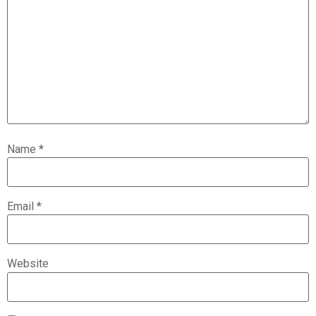
Name
*
Email
*
Website