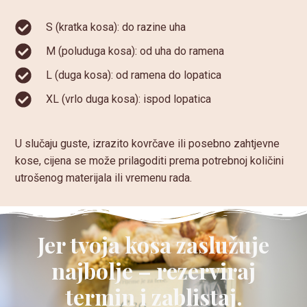
S (kratka kosa): do razine uha
M (poluduga kosa): od uha do ramena
L (duga kosa): od ramena do lopatica
XL (vrlo duga kosa): ispod lopatica
U slučaju guste, izrazito kovrčave ili posebno zahtjevne
kose, cijena se može prilagoditi prema potrebnoj količini
utrošenog materijala ili vremenu rada.
Jer tvoja kosa zaslužuje
najbolje – rezerviraj
termin i zablistaj.