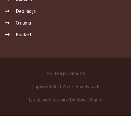
Depilacija
O nama
Kontakt
Politika privatnosti
Copyright © 2025 Le Beauty by K
Izrada web stranice by Kovar Studio
non gamstop casinos uk £10 deposit
spinmacho