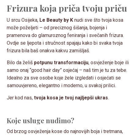
Frizura koja priča tvoju priču
U srcu Osijeka,
Le Beauty by K
nudi sve što tvoja kosa
može poželjeti – od preciznog šišanja, bojenja i
pramenova do glamuroznog feniranja i svečanih frizura.
Ovdje se ljepota i stručnost spajaju kako bi svaka tvoja
frizura bila baš onakva kakvu zamišljaš.
Bilo da želiš
potpunu transformaciju
, osvježenje boje ili
samo onaj “good hair day” osjećaj – naš tim je tu za tebe.
Idealno za sve osobe koje žele izgledati i osjećati se
samouvjereno, elegantno i moderno, u svakoj prilici.
Jer kod nas,
tvoja kosa je tvoj najljepši ukras
.
Koje usluge nudimo?
Od brzog osvježenja kose do najnovijih boja i tretmana,