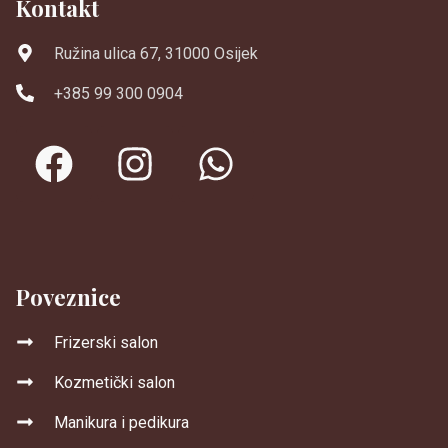
Kontakt
Ružina ulica 67, 31000 Osijek
+385 99 300 0904
Poveznice
Frizerski salon
Kozmetički salon
Manikura i pedikura