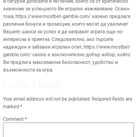
и сигурни депозити и тегления, които са от критическо
значение за успешното Ви игрално изживяване. Освен
това, https://www.mostbet-gamble.com/ казино предлага
различни бонуси и промоции, които могат да увеличат
Вашите шанси за успех и да направят играта още по-
интересна и приятна. Следователно, ако търсите
надежден и забавен игрален опит, https://www.mostbet-
gamble.com/ casino е изключително добър избор, който
Ви предлага максимална безопасност, удобство и
възможности за игра.
Leave a Reply
Your email address will not be published.
Required fields are
marked
*
Comment
*