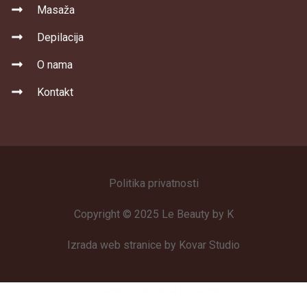
Masaža
Depilacija
O nama
Kontakt
Politika privatnosti
Copyright © 2025 Le Beauty by K
Izrada web stranice by Kovar Studio
non gamstop casinos uk £10 deposit