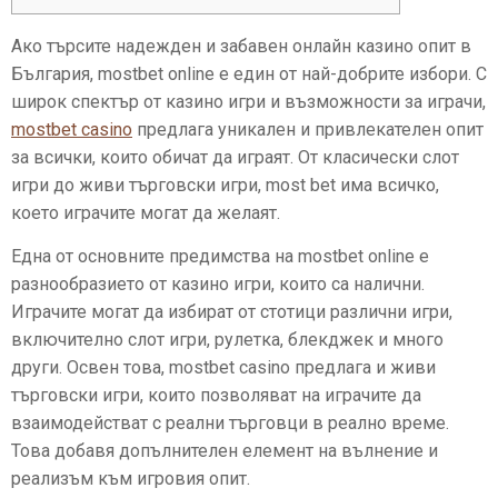
Ако търсите надежден и забавен онлайн казино опит в
България, mostbet online е един от най-добрите избори. С
широк спектър от казино игри и възможности за играчи,
mostbet casino
предлага уникален и привлекателен опит
за всички, които обичат да играят. От класически слот
игри до живи търговски игри, most bet има всичко,
което играчите могат да желаят.
Една от основните предимства на mostbet online е
разнообразието от казино игри, които са налични.
Играчите могат да избират от стотици различни игри,
включително слот игри, рулетка, блекджек и много
други. Освен това, mostbet casino предлага и живи
търговски игри, които позволяват на играчите да
взаимодействат с реални търговци в реално време.
Това добавя допълнителен елемент на вълнение и
реализъм към игровия опит.